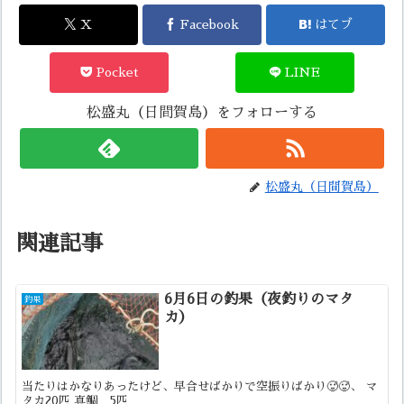
X
Facebook
はてブ
Pocket
LINE
松盛丸（日間賀島）をフォローする
松盛丸（日間賀島）
関連記事
6月6日の釣果（夜釣りのマタ
釣果
カ）
当たりはかなりあったけど、早合せばかりで空振りばかり🥵🥵、 マ
タカ20匹 真鯛 5匹