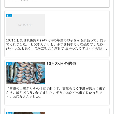
釣果
10/14 打たせ真鯛釣り🎣🐟 小学5年生のお子さんも頑張って、釣っ
てくれました。 お父さんよりも、手つき良さそうな感じでしたねー
🎣🐟 天気も良く、魚も三桁近く釣れて 良かったですねー🐟🤗🤗 あ
りがとうございました🎣🐟🙇‍♀️🙇‍♀️
10月28日の釣果
釣果
半田市の山田さんらの仕立て船です。天気も良く下潮が流れて来て
から、ぼちぼち食い始めました。夕食のおかず出来て良かったで
す。お疲れさんでした。
釣果