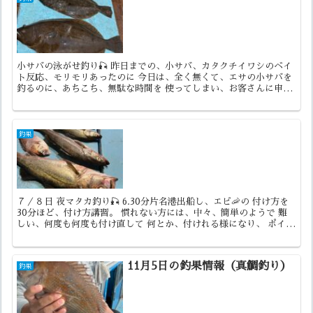
小サバの泳がせ釣り🎣 昨日までの、小サバ、カタクチイワシのベイ
ト反応、モリモリあったのに 今日は、全く無くて、エサの小サバを
釣るのに、あちこち、無駄な時間を 使ってしまい、お客さんに申し
訳 無かったです。水温も異常に高くて 港でエサの小サ...
釣果
７／８日 夜マタカ釣り🎣 6.30分片名港出船し、エビ🦐の 付け方を
30分ほど、付け方講習。 慣れない方には、中々、簡単のようで 難
しい、何度も何度も付け直して 何とか、付けれる様になり、 ポイン
ト着いて、仕掛け投入。 ベイト反応ありで、一...
11月5日の釣果情報（真鯛釣り）
釣果