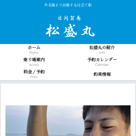
片名港より出港する仕立て船
ホーム
松盛丸の紹介
Home
Info
乗り場案内
予約カレンダー
Access
Calendar
料金／予約
釣果情報
Price