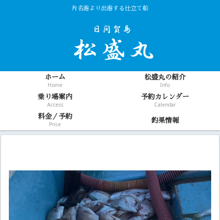
片名港より出港する仕立て船
ホーム
松盛丸の紹介
Home
Info
乗り場案内
予約カレンダー
Access
Calendar
料金／予約
釣果情報
Price