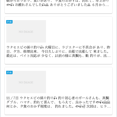
朝からポツポツ、食いがあり、 夕食のおかずは、釣れて、早上がり
🐟🎣 お疲れさんでした🎣🙇 ありがとうございました🙇 ６月から
の、夜マタカ、メバル釣り 予約受け付け中ですので、...
釣果
ウタセエビの係り釣り🎣 火曜日に、ラジエターに不具合が あり、昨
日、夕方、修理出来、 今日久しぶりに、自船で出船して 来ました。
最近は、ベイト反応が 少なく、以前の様に真鯛も、数 釣りが、出来
ないような状態です。 まだ、条件が合えば釣れる時...
釣果
11／7日 ウタセエビの係り釣り🎣 釣り初心者のガールさんも、真鯛
ダブル、ハマチ、釣れて喜んで、 もらえて、良かったです🐟🎣🤗🤗
何とか、夕食のおかず程度は、 釣れました。🐟🎣✌️ 次回は、ヒラメ
釣り、真鯛釣り、 どちらにしても、頑張って...