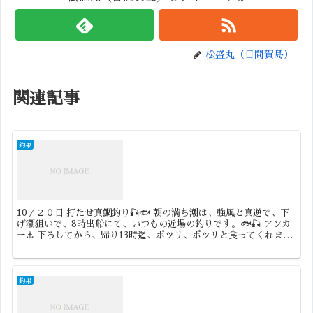
松盛丸（日間賀島）
関連記事
釣果
10／２０日 打たせ真鯛釣り🎣🐟 朝の満ち潮は、強風と真逆で、下
げ潮狙いで、8時出船にて、いつもの近場の釣りです。🐟🎣 アンカ
ー⚓️ 下ろしてから、帰り13時迄、ポツリ、ポツリと食ってくれまし
た。ワキ、アイアイアイで楽しく釣り出来ましたが、...
釣果