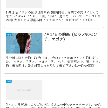
1\8日 活イワシの泳がせ釣り🎣 朝I時間位、専業での釣りに行って
来ました🐟🎣 当たり、３回。1匹は、途中で、 バレてしまいました
🐟😢 大きくて肉厚座布団ヒラメ90センチ まだまだヒラメ釣り、楽
しみですよー 座布団ヒラメ釣り🎣 チャレンジ...
7月17日の釣果（ヒラメ90セン
釣果
チ、マゴチ）
生き鯖の泳がせ釣り🎣 今日は、デカいヒラメ90センチが釣れまし
た。 ヒラメ、７匹と、マゴチ１匹。 もう、梅雨明けで、暑いから、
釣り来る時は、暑さ対策しっかりして来て下さいねー🎣🐟🙇🏻‍♂️
釣果
5／２２日 近場のカサゴ釣り🎣 Ｎさんの単独チャーターです。🐟🎣