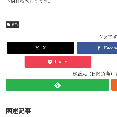
予約お待ちしてます。
釣果
シェア
X
Faceb
Pocket
松盛丸（日間賀島）
関連記事