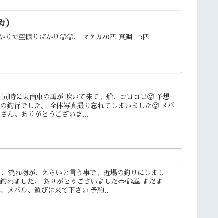
カ）
で空振りばかり🥵🥵、 マタカ20匹 真鯛 5匹
、同時に東南東の風が 吹いて来て、船、コロコロ🥵 予想
の釣行でした。 全体写真撮り忘れてしまいました🥵 メバ
さん。ありがとうございま...
やら、流れ物が、えらいと言う事で、近場の釣りにしまし
れました。 ありがとうございました🐟🎣🙇 まだま
メバル、遊びに来て下さい 予約...