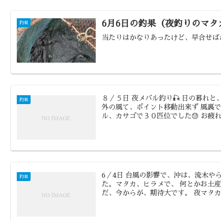
6月6日の釣果（夜釣りのマタ
釣果
当たりはかなりあったけど、早合せばかり
８／５日 夜メバル釣り🎣 日の暮れと
釣果
外の風て、ポイント移動出来ず 風裏で
ル、カサゴで３０匹位でした😓 お疲れ
6／4日 台風の影響で、沖は、流木
釣果
た。マタカ、ヒラメで、 何とかお土産釣
だ、今からが、期待大です。 夜マタカ、