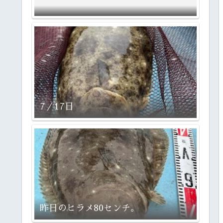
7／17日
昨日のヒラメ80センチ。