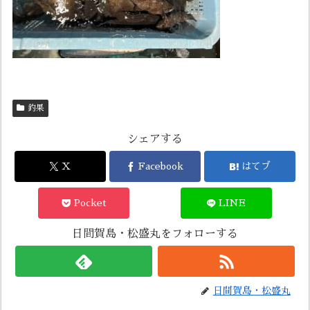
釣果
シェアする
X
Facebook
はてブ
Pocket
LINE
日間賀島・松盛丸をフォローする
日間賀島・松盛丸