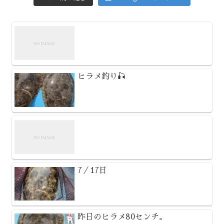
ヒラメ釣り🎣
7／17日
昨日のヒラメ80センチ。