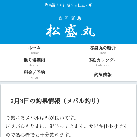
片名港より出港する仕立て船
ホーム
松盛丸の紹介
Home
Info
乗り場案内
予約カレンダー
Access
Calendar
料金／予約
釣果情報
Price
2月3日の釣果情報（メバル釣り）
今釣れるメバルは型が良いです。
尺メバルもたまに、混じってきます。サビキ仕掛けです
ので初心者でも十分釣れます。