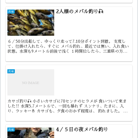
2人様のメバル釣り🎣
釣果
６／50分出船して、ゆっくり走って7.10分ポイント到着。 支度し
て、仕掛け入れたら、すぐに メバル釣れ、最近では無い、入れ食い
状態。水深も9メートル前後で浅く １時間位したら、三重県の方が
雷が鳴り出したら、めちゃくちゃの 光、徐々に、...
釣果
カサゴ釣り🎣 小さいカサゴに70センチのヒラメが 食いついて来ま
した‼️ 水深5.7メートルで、一回も暴れず スンナリ、たまに、入
り、ラッキー🤞 カサゴも、夕食のおかず程度は、 釣れました。 今
年は、例年に無く伊良湖水道で、 大あじが、サビ...
4／５日の夜メバル釣り
釣果