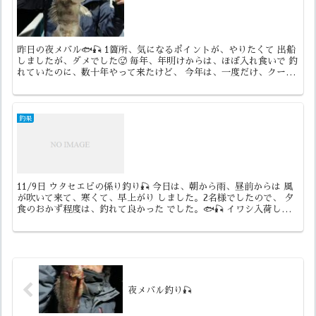
昨日の夜メバル🐟🎣 1箇所、気になるポイントが、やりたくて 出船
しましたが、ダメでした🥵 毎年、年明けからは、ほぼ入れ食いで 釣
れていたのに、数十年やって来たけど、 今年は、一度だけ、クーラ
ー🈵 後は、ベイト反応も無く、厳しい日ばかり 昨日...
釣果
11/9日 ウタセエビの係り釣り🎣 今日は、朝から雨、昼前からは 風
が吹いて来て、寒くて、早上がり しました。2名様でしたので、 夕
食のおかず程度は、釣れて良かった でした。🐟🎣 イワシ入荷しま
したので、泳がせ釣り いつでも、出船出来ます🐟...
夜メバル釣り🎣