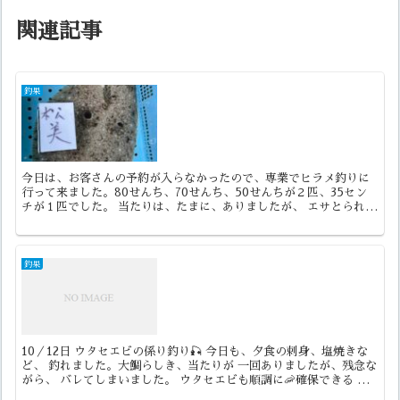
関連記事
釣果
今日は、お客さんの予約が入らなかったので、専業でヒラメ釣りに
行って来ました。80せんち、70せんち、50せんちが２匹、35セン
チが１匹でした。 当たりは、たまに、ありましたが、 エサとられた
り、噛み跡だけだったり。まだまだ、ヒラメ釣りも楽し...
釣果
10／12日 ウタセエビの係り釣り🎣 今日も、夕食の刺身、塩焼きな
ど、 釣れました。大鯛らしき、当たりが 一回ありましたが、残念な
がら、 バレてしまいました。 ウタセエビも順調に🦐確保できる よ
うに、なりました‼️ 期間限定の真鯛釣り、是非...