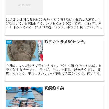
10／２０日 打たせ真鯛釣り🎣🐟 朝の満ち潮は、強風と真逆で、下
げ潮狙いで、8時出船にて、いつもの近場の釣りです。🐟🎣 アンカ
ー⚓️ 下ろしてから、帰り13時迄、ポツリ、ポツリと食ってくれまし
た。ワキ、アイアイアイで楽しく釣り出来ましたが、...
昨日のヒラメ80センチ。
釣果
今日は、カサゴ釣りに行ってきます。 ベイト反応が出ていれば、ヒ
ラメも 釣れそーです。 尺アジ、キス、も数釣り出来そうです。 島
周りのキスは、平均大きいです🐟 予約ガラ空きなので、宜しくお願
いします🙇
真鯛釣り🎣
釣果