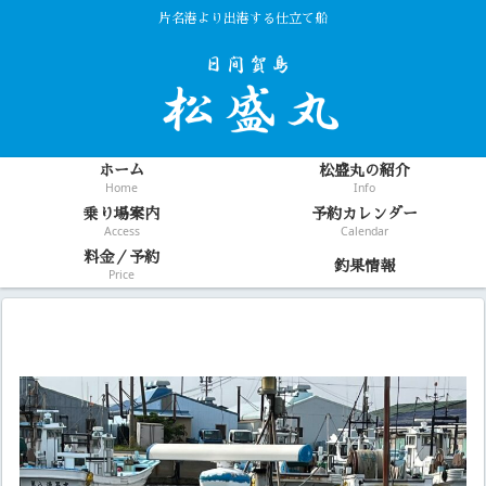
片名港より出港する仕立て船
ホーム
松盛丸の紹介
Home
Info
乗り場案内
予約カレンダー
Access
Calendar
料金／予約
釣果情報
Price