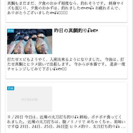
真鯛もまだまだ、夕食のおかず程度なら、釣れそうです。 刺身サイ
ズも混じり、夕食のおかずは、釣れました🐟🐟🎣 お疲れさんで、
ありがとうございました🐟🎣🙇‍♀️🙇‍♀️
昨日の真鯛釣り🎣🐟
釣果
打たせエビもようやく、入荷出来るようになりました。 今後は、打
たせ真鯛とヒラメ狙いで出船します。 今からが本番です。 是非一度
チャレンジしてみて下さい🎣🐟🙇‍♀️
釣果
９／20日 今日は、近場の太刀打ち釣り🎣 終始、ボチボチ食ってく
れました。 近場の太刀打ちは、脂ノリノリで めちゃくちゃ、美味い
です😋 23日、24日、25日、26日🈳 ヒラメ釣り、太刀打ち釣り🎣 是
非一度チャレンジしてみて下さい。 宜しく...