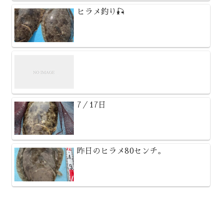
ヒラメ釣り🎣
7／17日
昨日のヒラメ80センチ。