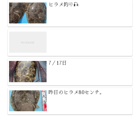
ヒラメ釣り🎣
7／17日
昨日のヒラメ80センチ。