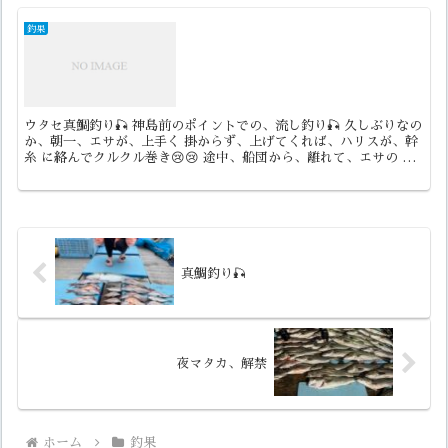
釣果
ウタセ真鯛釣り🎣 神島前のポイントでの、流し釣り🎣 久しぶりなの
か、朝一、エサが、上手く 掛からず、上げてくれば、ハリスが、幹
糸 に絡んでクルクル巻き😢😢 途中、船団から、離れて、エサの 付
け方講習。帰り迄には、皆さん上手く エサかかる様に...
真鯛釣り🎣
夜マタカ、解禁
ホーム
釣果