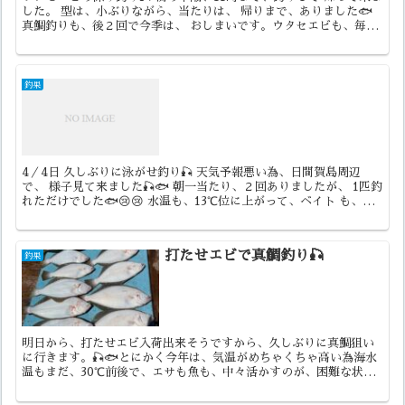
した。 型は、小ぶりながら、当たりは、 帰りまで、ありました🐟
真鯛釣りも、後２回で今季は、 おしまいです。ウタセエビも、毎年
の 事ですが、量が減って来ました。 これからは、...
釣果
4／4日 久しぶりに泳がせ釣り🎣 天気予報悪い為、日間賀島周辺
で、 様子見て来ました🎣🐟 朝一当たり、２回ありましたが、 1匹釣
れただけでした🐟😢😢 水温も、13℃位に上がって、ベイト も、
所、ドコロ、出てました。 今後楽しみも、ありそうな...
打たせエビで真鯛釣り🎣
釣果
明日から、打たせエビ入荷出来そうですから、久しぶりに真鯛狙い
に行きます。🎣🐟とにかく今年は、気温がめちゃくちゃ高い為海水
温もまだ、30℃前後で、エサも魚も、中々活かすのが、困難な状態
です。