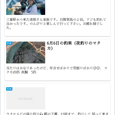
三重県から来た清原さん家族です。日間賀島の２泊。アジも釣れて
良かったです。のんびりと楽しんで行って下さい。お疲れ様でし
た。
6月6日の釣果（夜釣りのマタ
釣果
カ）
当たりはかなりあったけど、早合せばかりで空振りばかり🥵🥵、 マ
タカ20匹 真鯛 5匹
釣果
ウタセエビの係り釣り🎣 朝の下潮、11時まで、釣りして 帰って来ま