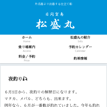
片名港より出港する仕立て船
ホーム
松盛丸の紹介
Home
Info
乗り場案内
予約カレンダー
Access
Calendar
料金／予約
釣果情報
Price
夜釣り🎣
６月1日から、夜釣りの解禁日になります。
マタカ、メバル、どちらも、出来ます。
例年なら、６月が一番数が釣れていました。今年も釣れ